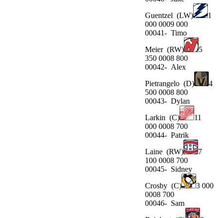
Guentzel
(LW)
1
000 0009 000
00041-
Timo
Meier
(RW)
5
350 0008 800
00042-
Alex
Pietrangelo
(D)
4
500 0008 800
00043-
Dylan
Larkin
(C)
11
000 0008 700
00044-
Patrik
Laine
(RW)
7
100 0008 700
00045-
Sidney
Crosby
(C)
3 000
0008 700
00046-
Sam