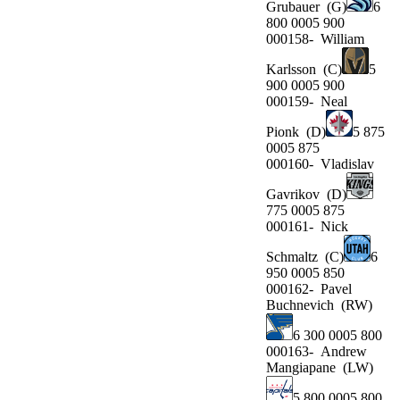
Grubauer
(G)
6
800 0005 900
000158-
William
Karlsson
(C)
5
900 0005 900
000159-
Neal
Pionk
(D)
5 875
0005 875
000160-
Vladislav
Gavrikov
(D)
775 0005 875
000161-
Nick
Schmaltz
(C)
6
950 0005 850
000162-
Pavel
Buchnevich
(RW)
6 300 0005 800
000163-
Andrew
Mangiapane
(LW)
5 800 0005 800