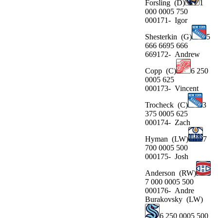
Forsling
(D)
1
000 0005 750
000171-
Igor
Shesterkin
(G)
5
666 6695 666
669172-
Andrew
Copp
(C)
6 250
0005 625
000173-
Vincent
Trocheck
(C)
3
375 0005 625
000174-
Zach
Hyman
(LW)
7
700 0005 500
000175-
Josh
Anderson
(RW)
7 000 0005 500
000176-
Andre
Burakovsky
(LW)
6 250 0005 500