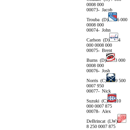
0008 000
00073-
Jacob
Trouba
(D)
6 000
0008 000
00074-
John
Carlson
(D)
4
000 0008 000
00075-
Brent
Burns
(D)
3 000
0008 000
00076-
Josh
Norris
(C)
9 500
0007 950
00077-
Nick
Suzuki
(C)
10
000 0007 875
00078-
Alex
DeBrincat
(LW)
8 250 0007 875