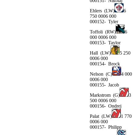
000151-
Nikolaj
Ehlers
(LW)
6
750 0006 000
000152-
Tyler
Toffoli
(RW)
6
000 0006 000
000153-
Taylor
Hall
(LW)
5 250
0006 000
000154-
Brock
Nelson
(C)
4 000
0006 000
000155-
Jacob
Markstrom
(G)
3
500 0006 000
000156-
Ondrej
Palat
(LW)
1 770
0006 000
000157-
Philipp