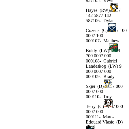
857105-
Kevin
Hayes
(RW)
7
142 5877 142
587106-
Dylan
Cozens
(C)
7 100
0007 100
000107-
Matthew
Boldy
(LW)
9
700 0007 000
000108-
Gabriel
Landeskog
(LW) 9
000 0007 000
000109-
Brady
Skjei
(D)
7 000
0007 000
000110-
Troy
Terry
(C)
7 000
0007 000
000111-
Marc-
Edouard Vlasic
(D)