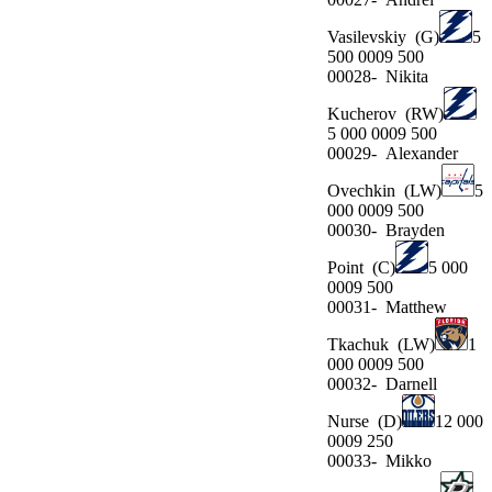
Vasilevskiy
(G)
5
500 0009 500
00028-
Nikita
Kucherov
(RW)
5 000 0009 500
00029-
Alexander
Ovechkin
(LW)
5
000 0009 500
00030-
Brayden
Point
(C)
5 000
0009 500
00031-
Matthew
Tkachuk
(LW)
1
000 0009 500
00032-
Darnell
Nurse
(D)
12 000
0009 250
00033-
Mikko