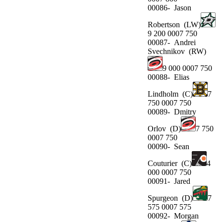
00086-
Jason
Robertson
(LW)
9 200 0007 750
00087-
Andrei
Svechnikov
(RW)
9 000 0007 750
00088-
Elias
Lindholm
(C)
7
750 0007 750
00089-
Dmitry
Orlov
(D)
7 750
0007 750
00090-
Sean
Couturier
(C)
4
000 0007 750
00091-
Jared
Spurgeon
(D)
7
575 0007 575
00092-
Morgan