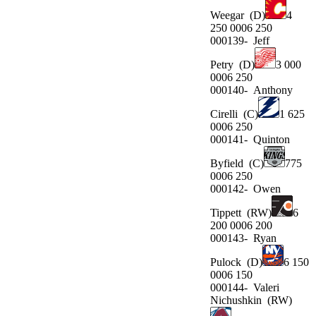
Weegar
(D)
4
250 0006 250
000139-
Jeff
Petry
(D)
3 000
0006 250
000140-
Anthony
Cirelli
(C)
1 625
0006 250
000141-
Quinton
Byfield
(C)
775
0006 250
000142-
Owen
Tippett
(RW)
6
200 0006 200
000143-
Ryan
Pulock
(D)
6 150
0006 150
000144-
Valeri
Nichushkin
(RW)