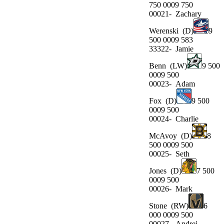
750 0009 750
00021-
Zachary
Werenski
(D)
9
500 0009 583
33322-
Jamie
Benn
(LW)
9 500
0009 500
00023-
Adam
Fox
(D)
9 500
0009 500
00024-
Charlie
McAvoy
(D)
8
500 0009 500
00025-
Seth
Jones
(D)
7 500
0009 500
00026-
Mark
Stone
(RW)
6
000 0009 500
00027-
Andrei