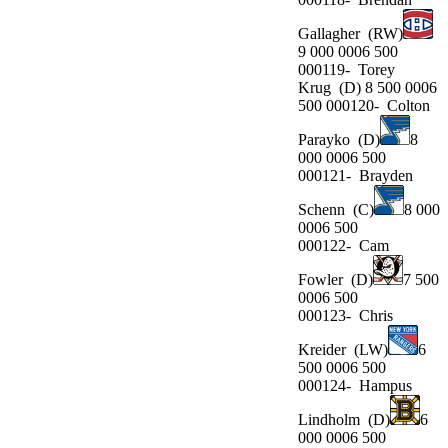
Gallagher
(RW)
9 000 0006 500
000119-
Torey
Krug
(D) 8 500 0006
500 000120-
Colton
Parayko
(D)
8
000 0006 500
000121-
Brayden
Schenn
(C)
8 000
0006 500
000122-
Cam
Fowler
(D)
7 500
0006 500
000123-
Chris
Kreider
(LW)
6
500 0006 500
000124-
Hampus
Lindholm
(D)
6
000 0006 500