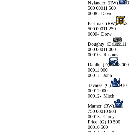
Nylander
(RW)
3
500 00011 500
0008-
David
Pastrnak
(RW)
8
500 00011 250
0009-
Drew
Doughty
(D)
11
000 00011 000
00010-
Rasmus
Dahlin
(D)
8 000
00011 000
00011-
John
Tavares
(C)
910
00011 000
00012-
Mitch
Marner
(RW)
750 00010 903
00013-
Carey
Price
(G) 10 500
00010 500