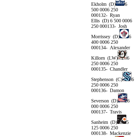
Ekholm
(D)
6
500 0006 250
000132-
Ryan
Ellis
(D) 6 500 0006
250 000133-
Josh
Morrissey
(D)
6
400 0006 250
000134-
Alexander
Killorn
(LW)
6
250 0006 250
000135-
Chandler
Stephenson
(C)
6
250 0006 250
000136-
Damon
Severson
(D)
6
000 0006 250
000137-
Travis
Sanheim
(D)
5
125 0006 250
000138-
Mackenzie