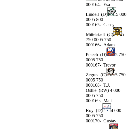
000164-
Esa
Lindell
(D)
5 000
0005 800
000165-
Casey
Mittelstadt
(C)
5
750 0005 750
000166-
Adam
Pelech
(D)
5 750
0005 750
000167-
Trevor
Zegras
(C)
5 750
0005 750
000168-
T.J.
Oshie
(RW) 4 000
0005 750
000169-
Matt
Roy
(D)
4 000
0005 750
000170-
Gustav