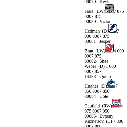
00079-
Kevin
Fiala
(LW)
7 875
0007 875
00080-
Victor
Hedman
(D)
7
000 0007 875
00081-
Jesper
Bratt
(LW)
4 000
0007 875
00082-
Shea
Weber
(D) 1 000
0007 857
14383-
Quinn
Hughes
(D)
7
850 0007 850
00084-
Cole
Caufield
(RW)
4
975 0007 850
00085-
Evgeny
Kuznetsov
(C) 7 800
0007 800