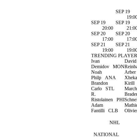
SEP 19
19:0
SEP 19
SEP 19
20:00
21:0
SEP 20
SEP 20
17:00
17:0
SEP 21
SEP 21
19:00
19:0
TRENDING PLAYER
Ivan
David
Demidov
MON
Reinb
Noah
Arber
Philp
ANA
Xheka
Brandon
Kirill
Carlo
STL
March
R.
Brade
Ristolainen
PHI
Schne
Adam
Mathi
Fantilli
CLB
Olivie
NHL
NATIONAL