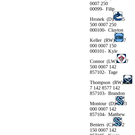
0007 250
00099-
Filip
Hronek
(D)
5
500 0007 250
000100-
Clayton
Keller
(RW)
7
000 0007 150
000101-
Kyle
Connor
(LW)
7
500 0007 142
857102-
Tage
Thompson
(RW)
7 142 8577 142
857103-
Brandon
Montour
(D)
3
000 0007 142
857104-
Matthew
Beniers
(C)
2
150 0007 142