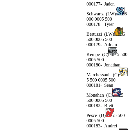
000177-
Jaden
Schwartz
(LW)
6
000 0005 500
000178-
Tyler
Bertuzzi
(LW)
5
500 0005 500
000179-
Adrian
Kempe
(C)
5 500
0005 500
000180-
Jonathan
Marchessault
(C)
5 500 0005 500
000181-
Sean
Monahan
(C)
5
500 0005 500
000182-
Brett
Pesce
(D)
5 500
0005 500
000183-
Andrei