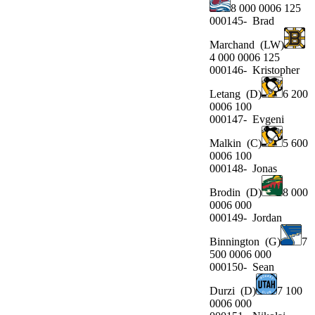
8 000 0006 125
000145-
Brad
Marchand
(LW)
4 000 0006 125
000146-
Kristopher
Letang
(D)
6 200
0006 100
000147-
Evgeni
Malkin
(C)
5 600
0006 100
000148-
Jonas
Brodin
(D)
8 000
0006 000
000149-
Jordan
Binnington
(G)
7
500 0006 000
000150-
Sean
Durzi
(D)
7 100
0006 000