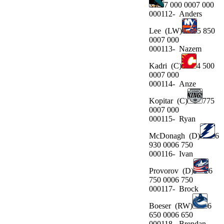
7 000 0007 000
000112-
Anders
Lee
(LW)
5 850
0007 000
000113-
Nazem
Kadri
(C)
4 500
0007 000
000114-
Anze
Kopitar
(C)
775
0007 000
000115-
Ryan
McDonagh
(D)
6
930 0006 750
000116-
Ivan
Provorov
(D)
6
750 0006 750
000117-
Brock
Boeser
(RW)
6
650 0006 650
000118-
Brendan