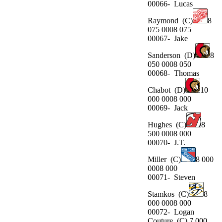
00066-
Lucas
Raymond
(C)
8
075 0008 075
00067-
Jake
Sanderson
(D)
8
050 0008 050
00068-
Thomas
Chabot
(D)
10
000 0008 000
00069-
Jack
Hughes
(C)
8
500 0008 000
00070-
J.T.
Miller
(C)
8 000
0008 000
00071-
Steven
Stamkos
(C)
8
000 0008 000
00072-
Logan
Couture
(C) 7 000