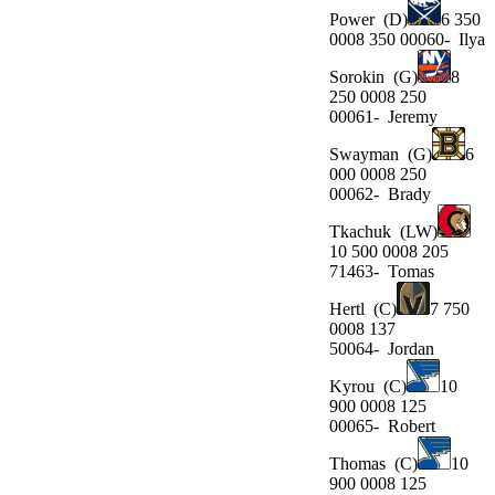
Power
(D)
6 350
0008 350 00060-
Ilya
Sorokin
(G)
8
250 0008 250
00061-
Jeremy
Swayman
(G)
6
000 0008 250
00062-
Brady
Tkachuk
(LW)
10 500 0008 205
71463-
Tomas
Hertl
(C)
7 750
0008 137
50064-
Jordan
Kyrou
(C)
10
900 0008 125
00065-
Robert
Thomas
(C)
10
900 0008 125