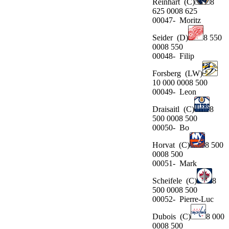
Reinhart
(C)
8
625 0008 625
00047-
Moritz
Seider
(D)
8 550
0008 550
00048-
Filip
Forsberg
(LW)
10 000 0008 500
00049-
Leon
Draisaitl
(C)
8
500 0008 500
00050-
Bo
Horvat
(C)
8 500
0008 500
00051-
Mark
Scheifele
(C)
8
500 0008 500
00052-
Pierre-Luc
Dubois
(C)
8 000
0008 500