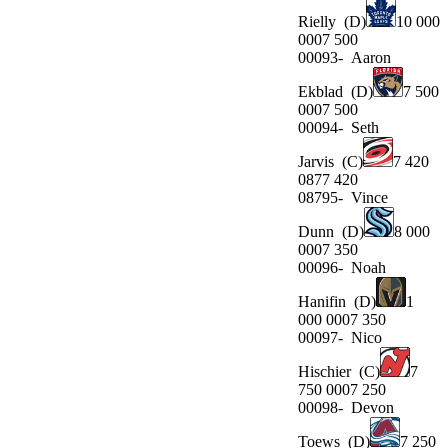
Rielly
(D)
10 000
0007 500
00093-
Aaron
Ekblad
(D)
7 500
0007 500
00094-
Seth
Jarvis
(C)
7 420
0877 420
08795-
Vince
Dunn
(D)
8 000
0007 350
00096-
Noah
Hanifin
(D)
1
000 0007 350
00097-
Nico
Hischier
(C)
7
750 0007 250
00098-
Devon
Toews
(D)
7 250