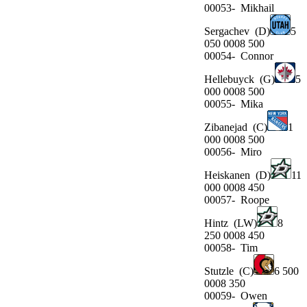
00053-
Mikhail
Sergachev
(D)
5
050 0008 500
00054-
Connor
Hellebuyck
(G)
5
000 0008 500
00055-
Mika
Zibanejad
(C)
1
000 0008 500
00056-
Miro
Heiskanen
(D)
11
000 0008 450
00057-
Roope
Hintz
(LW)
8
250 0008 450
00058-
Tim
Stutzle
(C)
6 500
0008 350
00059-
Owen