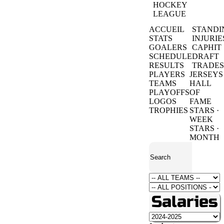
HOCKEY
LEAGUE
ACCUEIL
STANDI
STATS
INJURIE
GOALERS
CAPHIT
SCHEDULE
DRAFT
RESULTS
TRADES
PLAYERS
JERSEYS
TEAMS
HALL
PLAYOFFS
OF
LOGOS
FAME
TROPHIES
STARS ·
WEEK
STARS ·
MONTH
Salaries