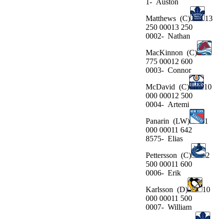
1-
Auston
Matthews
(C)
13
250 00013 250
0002-
Nathan
MacKinnon
(C)
775 00012 600
0003-
Connor
McDavid
(C)
10
000 00012 500
0004-
Artemi
Panarin
(LW)
1
000 00011 642
8575-
Elias
Pettersson
(C)
2
500 00011 600
0006-
Erik
Karlsson
(D)
10
000 00011 500
0007-
William