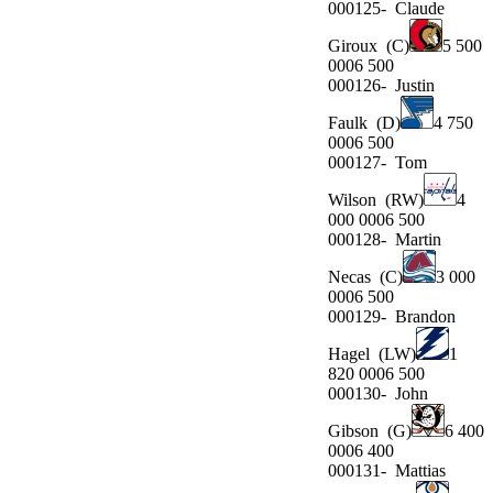
000125-
Claude
Giroux
(C)
5 500
0006 500
000126-
Justin
Faulk
(D)
4 750
0006 500
000127-
Tom
Wilson
(RW)
4
000 0006 500
000128-
Martin
Necas
(C)
3 000
0006 500
000129-
Brandon
Hagel
(LW)
1
820 0006 500
000130-
John
Gibson
(G)
6 400
0006 400
000131-
Mattias