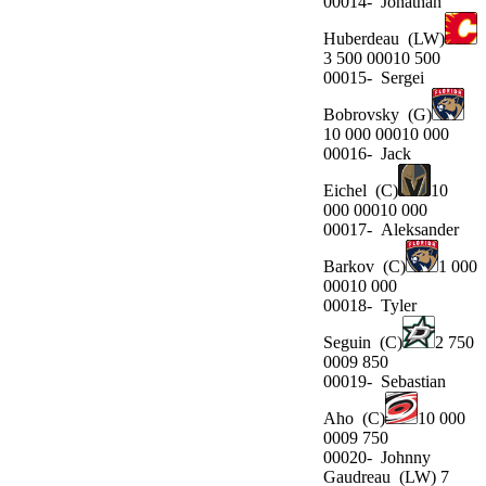
00014-
Jonathan
Huberdeau
(LW)
3 500 00010 500
00015-
Sergei
Bobrovsky
(G)
10 000 00010 000
00016-
Jack
Eichel
(C)
10
000 00010 000
00017-
Aleksander
Barkov
(C)
1 000
00010 000
00018-
Tyler
Seguin
(C)
2 750
0009 850
00019-
Sebastian
Aho
(C)
10 000
0009 750
00020-
Johnny
Gaudreau
(LW) 7